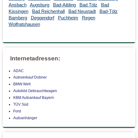
Ansbach
Augsburg
Bad-Aibling
Bad Tölz
Bad
Kissingen
Bad Reichenhall
Bad Neustadt
Bad-Tölz
Bamberg
Deggendorf
Puchheim
Regen
Wolfratshausen
Internetadressen:
ADAC
Autoverkauf Dobner
BMW Welt
Autobild Gebrauchtwagen
KBM Autoankauf Bayern
TÜV Süd
Ford
Autoanhänger